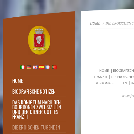
HOME
/ DIE EROISCHEN 
HOME
BIOGRAFISCH
FRANZ II
DIE EROISCHE
HOME
DES KÖNIGS
BETEN
I
BIOGRAFISCHE NOTIZEN
www.fra
Biografisches pofil eines
heiligen Königs
DAS KÖNIGTUM NACH DEN
BOURBONEN ZWEI SIZILIEN
UND DER DIENER GOTTES
FRANZ II
DIE EROISCHEN TUGENDEN