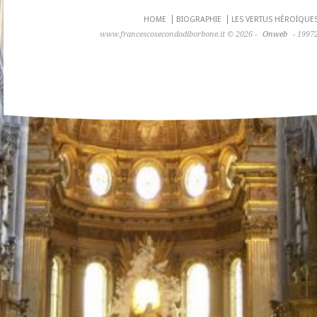
HOME
BIOGRAPHIE
LES VERTUS HÉROÏQUE
www.francescosecondodiborbone.it © 2026 -
Onweb
- 19972