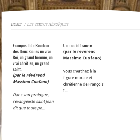
HOME
/ LES VERTUS HÉROÏQUES
François II de Bourbon
Un modèl à suivre
des Deux Siciles un vrai
(par le révérend
Roi, un grand homme, un
Massimo Cuofano)
vrai chrétien, un grand
saint.
Vous cherchez à la
(par le révérend
figure morale et
Massimo Cuofano)
chrétienne de François
I...
Dans son prologue,
l'évangéliste saint Jean
dit que toute pe...