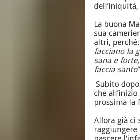
dell’iniquità
La buona Mar
sua camerier
altri, perché
facciano la 
sana e forte
faccia santo
”
Subito dopo 
che all’inizi
prossima la f
Allora già ci 
raggiungere i
nascere l’inf