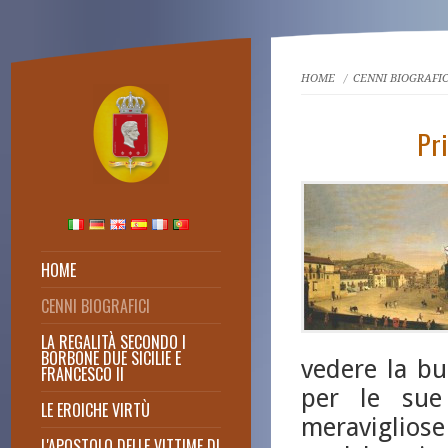
HOME
/
CENNI BIOGRAFI
Pr
HOME
CENNI BIOGRAFICI
Un Re santo
LA REGALITÀ SECONDO I
Dagli scritti di Don Massimo
BORBONE DUE SICILIE E
Cuofano
vedere la bu
FRANCESCO II
per le sue 
LE EROICHE VIRTÙ
meravigliose
L'APOSTOLO DELLE VITTIME DI