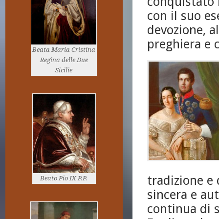
conquistato l
con il suo e
devozione, al
preghiera e c
Beata Maria Cristina
Regina delle Due
Sicilie
tradizione e
Beato Pio IX P.P.
sincera e aut
continua di 