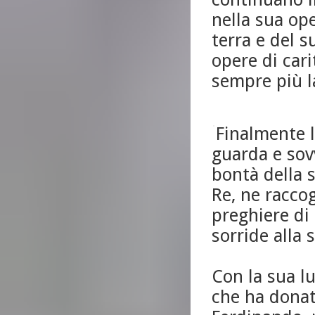
nella sua ope
terra e del 
opere di cari
sempre più l
Finalmente l
guarda e sov
bontà della 
Re, ne raccog
preghiere di
sorride alla 
Con la sua lu
che ha donat