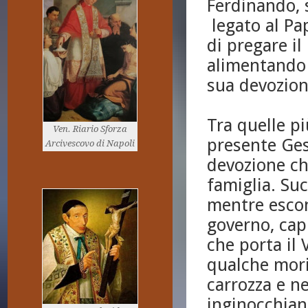
Ferdinando, 
legato al Pa
di pregare il
alimentando 
sua devozion
Tra quelle pi
Ven. Riario Sforza
presente Ges
Arcivescovo di Napoli
devozione ch
famiglia. Suc
mentre esco
governo, cap
che porta il 
qualche mori
carrozza e n
inginocchian