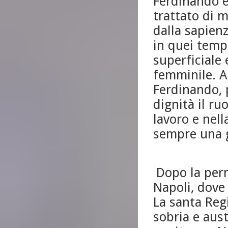
Ferdinando e
trattato di 
dalla sapienz
in quei temp
superficiale 
femminile. A
Ferdinando, 
dignità il ru
lavoro e nell
sempre una gi
Dopo la per
Napoli, dove
La santa Reg
sobria e aust