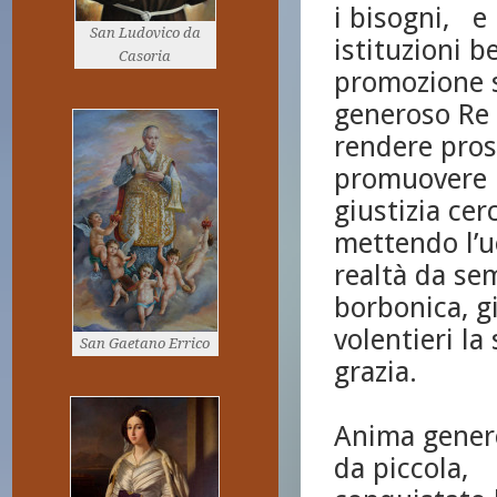
i bisogni, e
San Ludovico da
istituzioni b
Casoria
promozione s
generoso Re 
rendere pros
promuovere l
giustizia cerc
mettendo l’u
realtà da se
borbonica, gi
volentieri l
San Gaetano Errico
grazia.
Anima gener
da piccola, 