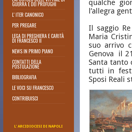
qualche gio
GUERRA E DEI PROFUGHI
l’allegra gen
L' ITER CANONICO
PER PREGARE
Il saggio R
Preghiera per Francesco il Re
Maria Cristi
LEGA DI PREGHIERA E CARITÀ
Lectio Divina anno 2022
DI FRANCESCO II
suo arrivo 
Lectio Divina anno 2021
NEWS IN PRIMO PIANO
Lectio Divina di Don Massimo
Genova il 2
Cuofano
Santa tanto 
CONTATTI DELLA
2015: Giubileo della Misericordia
POSTULAZIONE
tutti in fe
BIBLIOGRAFIA
Sposi Reali 
LE VOCI SU FRANCESCO
CONTRIBUISCI
L' ARCIDIOCESI DI NAPOLI