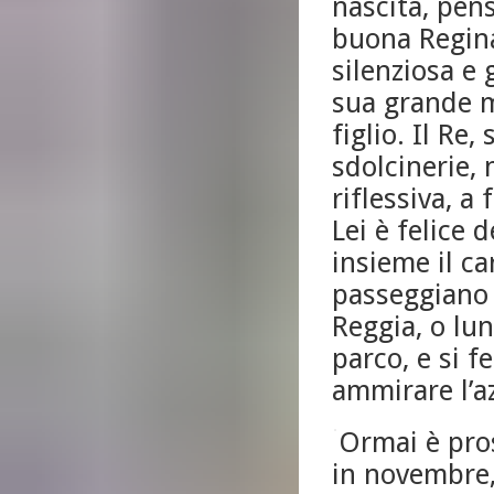
nascita, pen
buona Regina
silenziosa e 
sua grande m
figlio. Il Re
sdolcinerie,
riflessiva, a
Lei è felice 
insieme il ca
passeggiano 
Reggia, o lun
parco, e si 
ammirare l’az
Ormai è pros
in novembre,