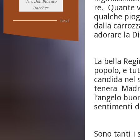
Ven. Don Placido
re. Quante v
Baccher
qualche piog
[top]
dalla carrozz
adorare la D
La bella Reg
popolo, e tu
candida nel s
tenera Madr
l’angelo buon
sentimenti di
Sono tanti i