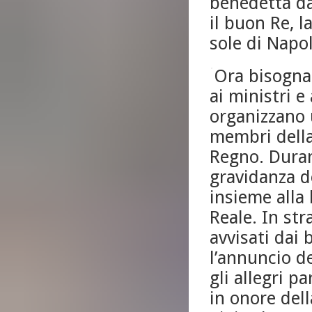
benedetta dai
il buon Re, 
sole di Napol
Ora bisogna 
ai ministri e
organizzano 
membri della 
Regno. Duran
gravidanza d
insieme alla 
Reale. In str
avvisati dai 
l’annuncio de
gli allegri 
in onore dell