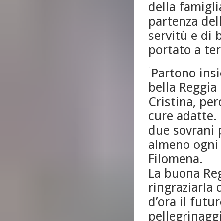
della famigli
partenza dell
servitù e di 
portato a te
Partono insi
bella Reggia 
Cristina, per
cure adatte. 
due sovrani 
almeno ogni 
Filomena.
La buona Reg
ringraziarla 
d’ora il fut
pellegrinaggi