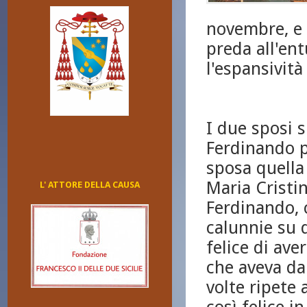
novembre, e 
preda all'en
l'espansività
I due sposi s
Ferdinando p
sposa quella 
Maria Cristi
L' ATTORE DELLA CAUSA
Ferdinando, 
calunnie su 
felice di av
che aveva da
volte ripete 