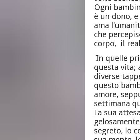
Ogni bambino
è un dono, e
ama l’umanit
che percepisc
corpo, il real
In quelle pr
questa vita;
diverse tap
questo bambi
amore, seppu
settimana qu
La sua attes
gelosamente 
segreto, lo c
sua mente, l