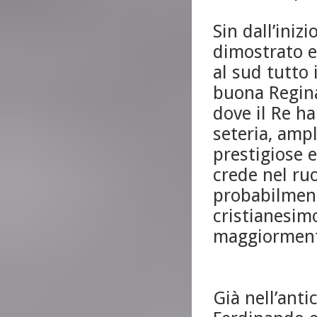
Sin dall’iniz
dimostrato e
al sud tutto 
buona Regina
dove il Re h
seteria, amp
prestigiose 
crede nel ru
probabilment
cristianesim
maggiormente
Già nell’anti