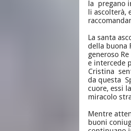
la pregano i
li ascolterà, 
raccomandano 
La santa asc
della buona 
generoso Re 
e intercede p
Cristina sent
da questa Sp
cuore, essi l
miracolo str
Mentre atten
buoni coniugi
continuano in