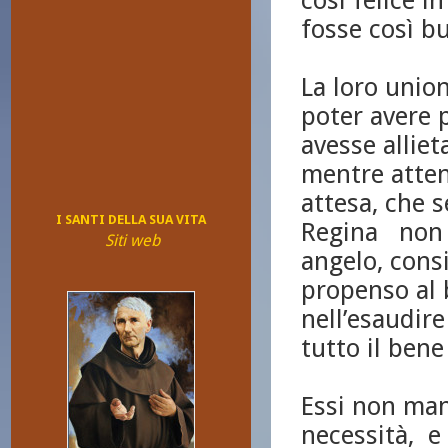
così felice i
fosse così b
La loro union
poter avere p
avesse alliet
mentre atten
attesa, che 
I SANTI DELLA SUA VITA
Regina non 
Siti web
angelo, consi
propenso al 
nell’esaudire
tutto il bene
Essi non man
necessità, e