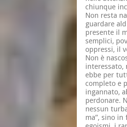
chiunque inc
Non resta na
guardare ald
presente il m
semplici, pov
oppressi, il 
Non è nascos
interessato,
ebbe per tutt
completo e p
ingannato, a
perdonare. N
nessun turba
ma”, sino in 
egoismi, i ra