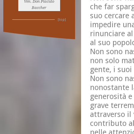
Ven. Don Placido
che far sparg
Baccher
suo cercare a
[top]
impedire una
rinunciare a
al suo popol
Non sono nas
non solo mate
gente, i suoi
Non sono nasc
nonostante la
generosità e 
grave terrem
attraverso il
contributo al
nelle attenz