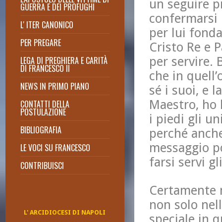
un seguire p
GUERRA E DEI PROFUGHI
confermarsi 
L' ITER CANONICO
per lui fonda
PER PREGARE
Cristo Re e 
Preghiera per Francesco il Re
per servire.
LEGA DI PREGHIERA E CARITÀ
Lectio Divina anno 2022
DI FRANCESCO II
che in quell’
Lectio Divina anno 2021
NEWS IN PRIMO PIANO
Lectio Divina di Don Massimo
sé i suoi, e l
Cuofano
Maestro, ho l
CONTATTI DELLA
2015: Giubileo della Misericordia
POSTULAZIONE
i piedi gli un
BIBLIOGRAFIA
perché anche 
messaggio po
LE VOCI SU FRANCESCO
farsi servi gl
CONTRIBUISCI
Certamente n
non solo nel
L' ARCIDIOCESI DI NAPOLI
speciale in q