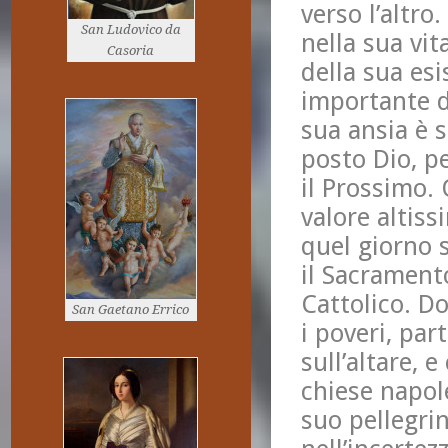
verso l’altro
San Ludovico da
nella sua vit
Casoria
della sua esi
importante d
sua ansia è 
posto Dio, p
il Prossimo
valore altiss
quel giorno 
il Sacramento
Cattolico. Do
San Gaetano Errico
i poveri, par
sull’altare, 
chiese napol
suo pellegri