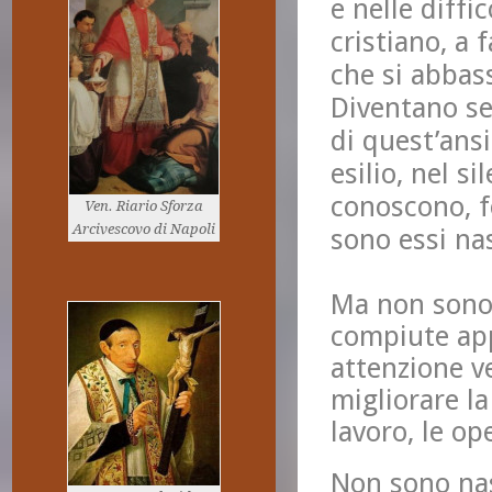
e nelle diffi
cristiano, a 
che si abbas
Diventano seg
di quest’ans
esilio, nel s
conoscono, fo
Ven. Riario Sforza
Arcivescovo di Napoli
sono essi na
Ma non sono 
compiute app
attenzione ve
migliorare la 
lavoro, le ope
Non sono nas