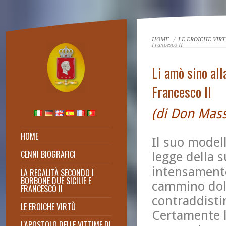
HOME
/
LE EROICHE VIR
Francesco II
Li amò sino al
Francesco II
(di Don Mas
HOME
Il suo modell
CENNI BIOGRAFICI
legge della 
Un Re santo
intensamente
LA REGALITÀ SECONDO I
Dagli scritti di Don Massimo
BORBONE DUE SICILIE E
Cuofano
cammino dolo
FRANCESCO II
contraddisti
LE EROICHE VIRTÙ
Certamente l
L'APOSTOLO DELLE VITTIME DI