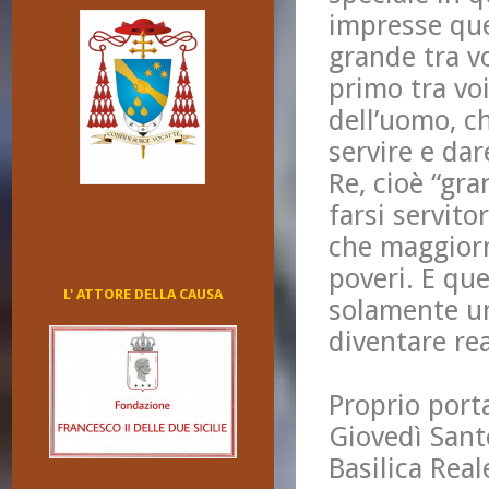
impresse que
grande tra vo
primo tra voi
dell’uomo, c
servire e dar
Re, cioè “gr
farsi servito
che maggiorm
poveri. E qu
L' ATTORE DELLA CAUSA
solamente un
diventare rea
Proprio port
Giovedì Sant
Basilica Real