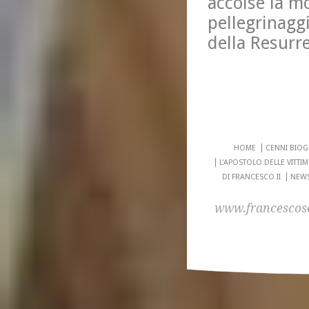
accolse la m
pellegrinaggi
della Resurr
HOME
CENNI BIOG
L'APOSTOLO DELLE VITTI
DI FRANCESCO II
NEWS
www.francescose