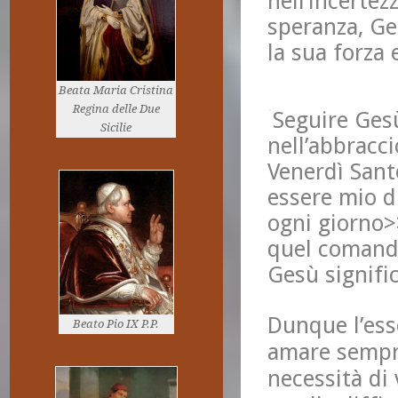
nell’incertez
speranza, Ge
la sua forza 
Beata Maria Cristina
Regina delle Due
Seguire Ges
Sicilie
nell’abbracci
Venerdì Sant
essere mio d
ogni giorno>
quel comando
Gesù signific
Dunque l’ess
Beato Pio IX P.P.
amare sempre
necessità di