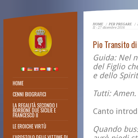
HOME
/
PER PREGARE
/
II - 27 dicembre 2016
Pio Transito d
Guida: Nel n
del Figlio ch
e dello Spirit
HOME
Tutti: Amen.
CENNI BIOGRAFICI
Un Re santo
LA REGALITÀ SECONDO I
Dagli scritti di Don Massimo
BORBONE DUE SICILIE E
Canto introd
Cuofano
FRANCESCO II
LE EROICHE VIRTÙ
Quando busse
L'APOSTOLO DELLE VITTIME DI