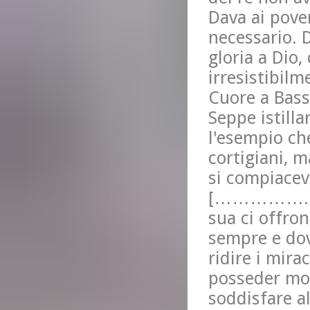
Dava ai pove
necessario. 
gloria a Dio,
irresistibilm
Cuore a Bass
Seppe istilla
l'esempio ch
cortigiani, 
si compiacev
[……………...] I
sua ci offron
sempre e dov
ridire i mira
posseder mon
soddisfare al