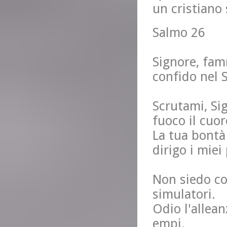
un cristiano 
Salmo 26
Signore, fam
confido nel S
Scrutami, Sig
fuoco il cuor
La tua bontà 
dirigo i miei 
Non siedo co
simulatori.
Odio l'allea
empi.