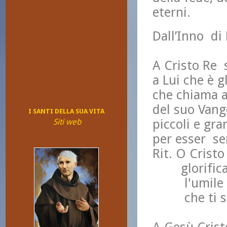
eterni.
Dall’Inno di 
A Cristo Re s
a Lui che è g
che chiama al
del suo Vange
I SANTI DELLA SUA VITA
piccoli e gra
Siti web
per esser s
Rit. O Cristo
glorifica q
l'umile e 
che ti segu