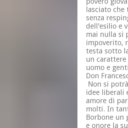
povero giova
lasciato che 
senza resping
dell'esilio e
mai nulla si 
impoverito, r
testa sotto 
un carattere
uomo e genti
Don Francesc
Non si potrà
idee liberali
amore di par
molti. In tan
Borbone un g
e onore la s