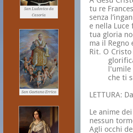
A Gesù Crist
tu re Frances
San Ludovico da
Casoria
senza l’ingan
e nella Luce 
tua gloria no
ma il Regno 
Rit. O Cristo
glorifica q
l'umile e 
che ti segu
San Gaetano Errico
LETTURA: Dal
Le anime dei 
nessun torme
Agli occhi de