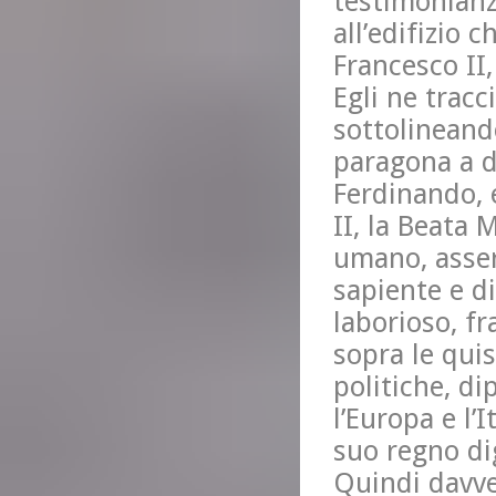
testimonianz
all’edifizio 
Francesco II,
Egli ne tracc
sottolineando
paragona a d
Ferdinando, 
II, la Beata 
umano, asser
sapiente e d
laborioso, f
sopra le quis
politiche, d
l’Europa e l’I
suo regno di
Quindi davve