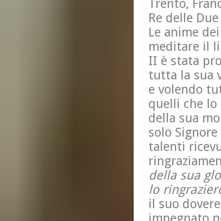
Trento, Fran
Re delle Due 
Le anime dei 
meditare il l
II è stata pr
tutta la sua 
e volendo tut
quelli che l
della sua mo
solo Signore 
talenti ricev
ringraziamen
della sua glo
lo ringrazier
il suo dovere
impegnato ne