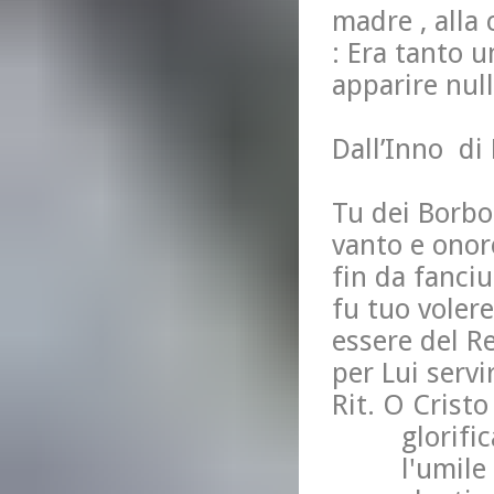
madre , alla 
: Era tanto u
apparire null
Dall’Inno di 
Tu dei Borbon
vanto e onore
fin da fanciul
fu tuo volere 
essere del Re
per Lui servi
Rit. O Cristo
glorifica q
l'umile e 