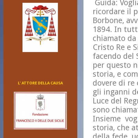
Guida: Vogli
ricordare il 
Borbone, avv
1894. In tutt
chiamato da D
Cristo Re e 
facendo del S
per questo n
storia, e com
dovere di re
L' ATTORE DELLA CAUSA
gli inganni 
Luce del Reg
sono chiamati
Insieme vogl
storia, che a
della fede, u