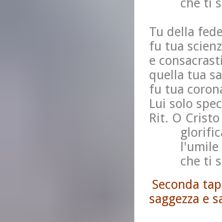
che ti segu
Tu della fed
fu tua scienz
e consacrasti
quella tua sa
fu tua corona
Lui solo spec
Rit. O Cristo
glorifica q
l'umile e 
che ti segu
Seconda tapp
saggezza e s