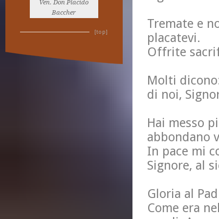
Ven. Don Placido
Baccher
Tremate e non
[top]
placatevi.
Offrite sacri
Molti dicono:
di noi, Signor
Hai messo pi
abbondano v
In pace mi c
Signore, al s
Gloria al Padr
Come era nel