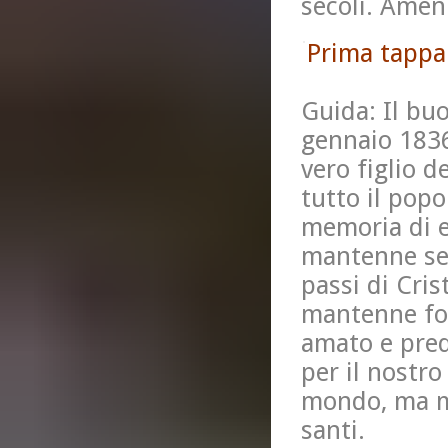
secoli. Amen
Prima tappa 
Guida: Il bu
gennaio 1836
vero figlio d
tutto il popo
memoria di e
mantenne sem
passi di Cris
mantenne for
amato e pred
per il nostro
mondo, ma ma
santi.