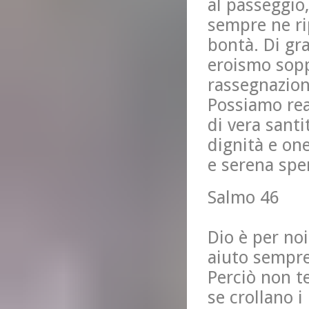
al passeggio,
sempre ne ri
bontà. Di gr
eroismo soppo
rassegnazione
Possiamo rea
di vera sant
dignità e one
e serena spe
Salmo 46
Dio è per noi
aiuto sempre
Perciò non t
se crollano 