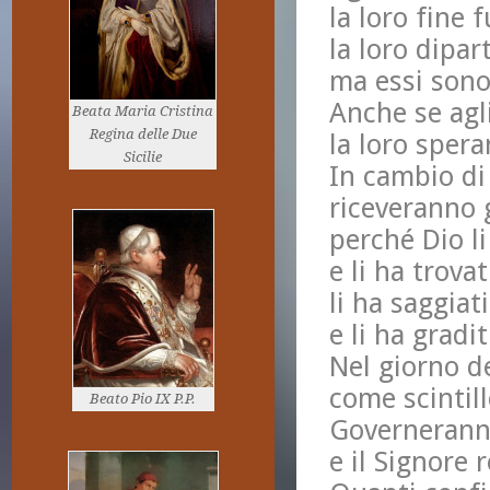
la loro fine 
la loro dipar
ma essi sono
Anche se agl
Beata Maria Cristina
Regina delle Due
la loro spera
Sicilie
In cambio di
riceveranno 
perché Dio li
e li ha trovat
li ha saggiat
e li ha gradi
Nel giorno de
come scintill
Beato Pio IX P.P.
Governeranno
e il Signore 