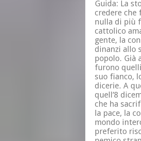
Guida: La sto
credere che 
nulla di più 
cattolico ama
gente, la con
dinanzi allo
popolo. Già a
furono quell
suo fianco, 
dicerie. A qu
quell’8 dice
che ha sacrif
la pace, la co
mondo intero
preferito ris
nemico stran