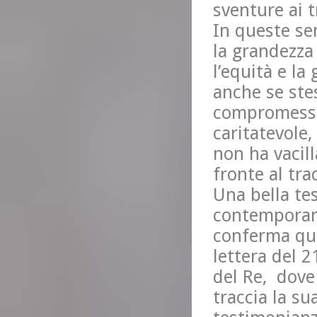
sventure ai t
In queste sem
la grandezza
l’equità e la
anche se stes
compromesso 
caritatevole,
non ha vacill
fronte al tr
Una bella te
contemporane
conferma que
lettera del 
del Re, dove
traccia la s