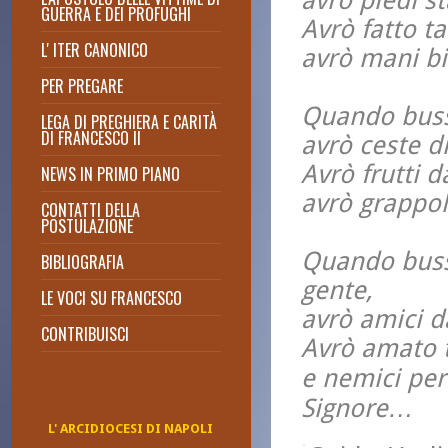
avrò piedi s
GUERRA E DEI PROFUGHI
Avrò fatto ta
L' ITER CANONICO
avrò mani b
PER PREGARE
Preghiera per Francesco il Re
Quando busse
LEGA DI PREGHIERA E CARITÀ
Lectio Divina anno 2022
DI FRANCESCO II
avrò ceste d
Lectio Divina anno 2021
Avrò frutti d
NEWS IN PRIMO PIANO
Lectio Divina di Don Massimo
Cuofano
avrò grappo
CONTATTI DELLA
2015: Giubileo della Misericordia
POSTULAZIONE
Quando busse
BIBLIOGRAFIA
gente,
LE VOCI SU FRANCESCO
avrò amici d
CONTRIBUISCI
Avrò amato t
e nemici per
Signore…
L' ARCIDIOCESI DI NAPOLI