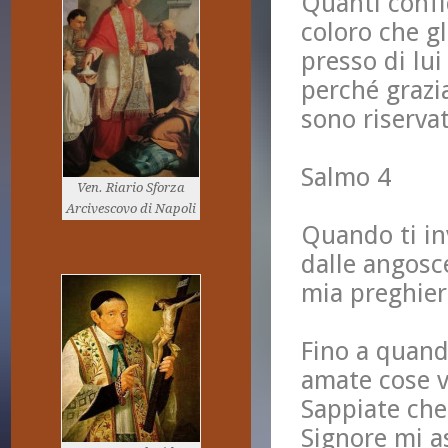
Quanti confi
coloro che gl
presso di lui
perché grazi
sono riservat
Salmo 4
Ven. Riario Sforza
Arcivescovo di Napoli
Quando ti inv
dalle angosce
mia preghier
Fino a quand
amate cose v
Sappiate che 
Signore mi a