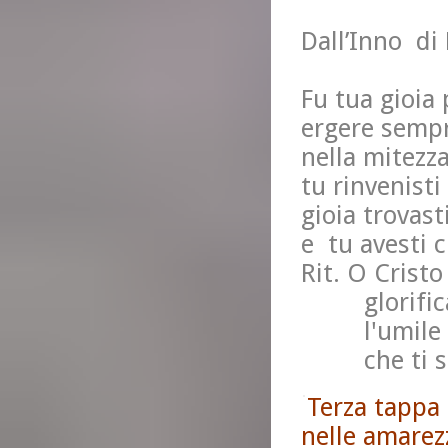
Dall’Inno di 
Fu tua gioia
ergere sempr
nella mitezza
tu rinvenisti
gioia trovast
e tu avesti c
Rit. O Cristo
glorifica q
l'umile e 
che ti segu
Terza tappa 
nelle amarez