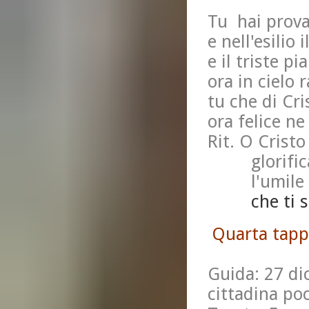
Tu hai prova
e nell'esilio 
e il triste pi
ora in cielo r
tu che di Cri
ora felice ne 
Rit. O Cristo
glorifica q
l'umile e 
che ti segu
Quarta tappa
Guida: 27 di
cittadina poc