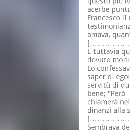
questo pio R
acerbe puntu
Francesco lI
testimonianza
amava, quant
[……………
E tuttavia q
dovuto morir
Lo confessav
saper di egoi
servitù di q
bene; "Però 
chiamerà nel
dinanzi alla 
[………………
Sembrava del