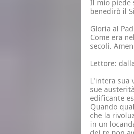
Il mio piede
benedirò il S
Gloria al Padr
Come era nel
secoli. Amen
Lettore: dall
L'intera sua 
sue austerità
edificante e
Quando qualc
che la rivolu
in un locanda
dei re non av